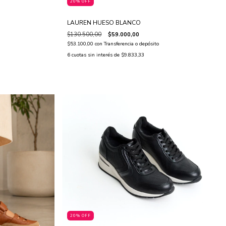
20% OFF
LAUREN HUESO BLANCO
$130.500,00
$59.000,00
$53.100,00
con
Transferencia o depósito
6
cuotas sin interés de
$9.833,33
20% OFF