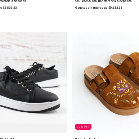
ferencia o depósito
$53.100,00
con
Transferencia o depósito
de
$9.833,33
6
cuotas sin interés de
$9.833,33
20% OFF