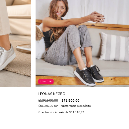
20% OFF
LEONAS NEGRO
$130.500,00
$71.500,00
$64.350,00
con
Transferencia o depósito
6
cuotas sin interés de
$11.916,67