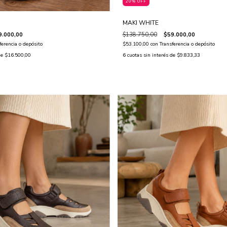
20% OFF
MAKI WHITE
9.000,00
$138.750,00
$59.000,00
ferencia o depósito
$53.100,00
con
Transferencia o depósito
de
$16.500,00
6
cuotas sin interés de
$9.833,33