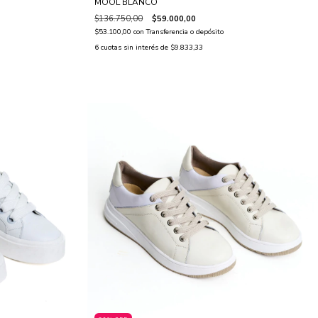
MOOL BLANCO
$136.750,00
$59.000,00
$53.100,00
con
Transferencia o depósito
6
cuotas sin interés de
$9.833,33