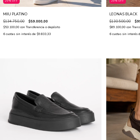
20% OFF
20% OFF
MIIU PLATINO
LEONAS BLACK
$134.750,00
$59.000,00
$130.500,00
$9
$53.100,00
con
Transferencia o depósito
$89.100,00
con
Trans
6
cuotas sin interés de
$9.833,33
6
cuotas sin interés 