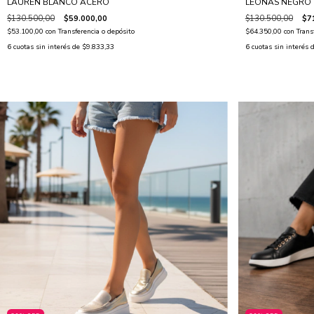
LAUREN BLANCO ACERO
LEONAS NEGRO
$130.500,00
$59.000,00
$130.500,00
$7
$53.100,00
con
Transferencia o depósito
$64.350,00
con
Trans
6
cuotas sin interés de
$9.833,33
6
cuotas sin interés 