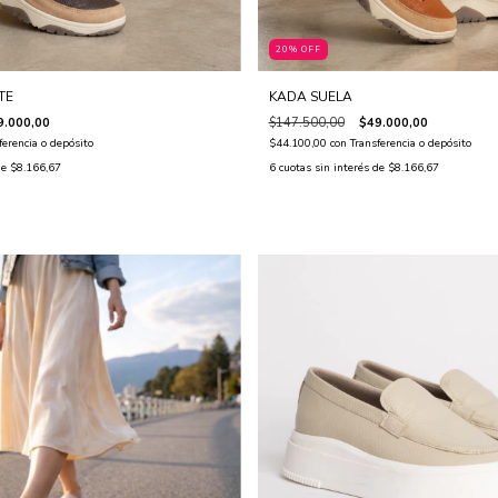
20% OFF
TE
KADA SUELA
9.000,00
$147.500,00
$49.000,00
ferencia o depósito
$44.100,00
con
Transferencia o depósito
de
$8.166,67
6
cuotas sin interés de
$8.166,67