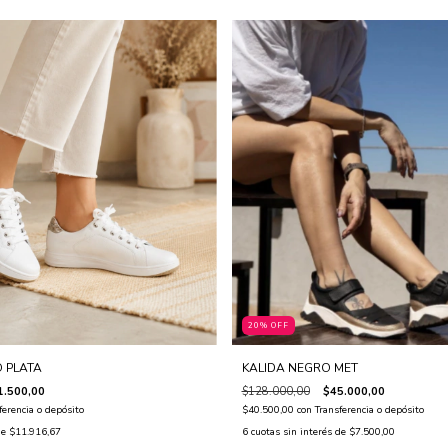
20% OFF
 PLATA
KALIDA NEGRO MET
1.500,00
$128.000,00
$45.000,00
ferencia o depósito
$40.500,00
con
Transferencia o depósito
de
$11.916,67
6
cuotas sin interés de
$7.500,00