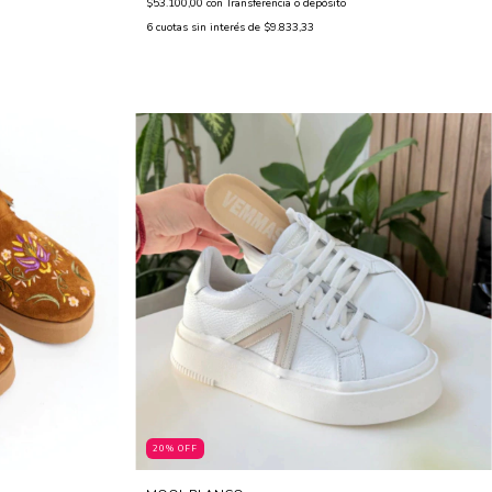
$53.100,00
con
Transferencia o depósito
6
cuotas sin interés de
$9.833,33
20% OFF