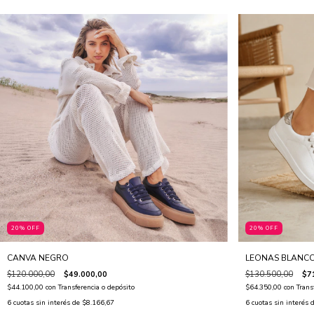
20% OFF
20% OFF
CANVA NEGRO
LEONAS BLANCO
$120.000,00
$49.000,00
$130.500,00
$7
$44.100,00
con
Transferencia o depósito
$64.350,00
con
Trans
6
cuotas sin interés de
$8.166,67
6
cuotas sin interés 