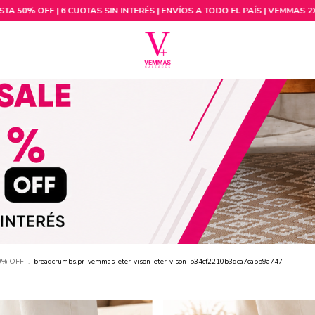
20% OFF
.
breadcrumbs.pr_vemmas_eter-vison_eter-vison_534cf2210b3dca7ca559a747