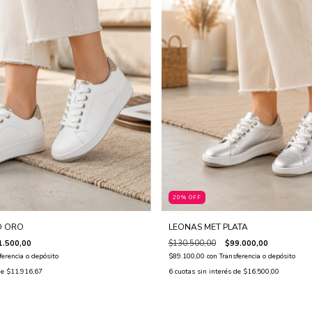
20% OFF
O ORO
LEONAS MET PLATA
1.500,00
$130.500,00
$99.000,00
ferencia o depósito
$89.100,00
con
Transferencia o depósito
de
$11.916,67
6
cuotas sin interés de
$16.500,00