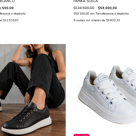
PANKA SUELA
 BLANCO
$134.500,00
$59.000,00
1.500,00
$53.100,00
con
Transferencia o depósito
ferencia o depósito
6
cuotas sin interés de
$9.833,33
de
$11.916,67