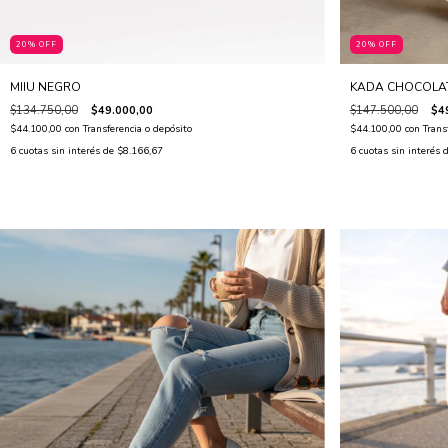
20% OFF
20% OFF
MIIU NEGRO
KADA CHOCOLA
$134.750,00
$49.000,00
$147.500,00
$4
$44.100,00
con
Transferencia o depósito
$44.100,00
con
Trans
6
cuotas sin interés de
$8.166,67
6
cuotas sin interés 