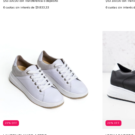
$53.100,00
con
Transferencia o depósito
$53.100,00
con
Trans
6
cuotas sin interés de
$9.833,33
6
cuotas sin interés 
20% OFF
20% OFF