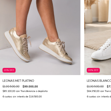
20% OFF
20% OFF
LEONAS MET PLATINO
LEONAS BLANC
$130.500,00
$99.000,00
$130.500,00
$7
$89.100,00
con
Transferencia o depósito
$64.350,00
con
Trans
6
cuotas sin interés de
$16.500,00
6
cuotas sin interés 