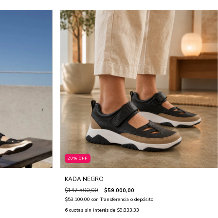
20% OFF
KADA NEGRO
$147.500,00
$59.000,00
$53.100,00
con
Transferencia o depósito
6
cuotas sin interés de
$9.833,33