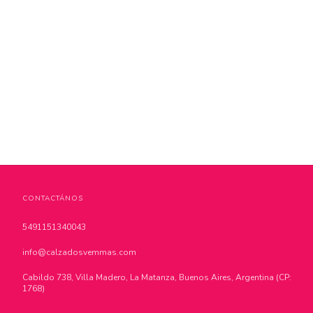
CONTACTÁNOS
5491151340043
info@calzadosvemmas.com
Cabildo 738, Villa Madero, La Matanza, Buenos Aires, Argentina (CP:
1768)