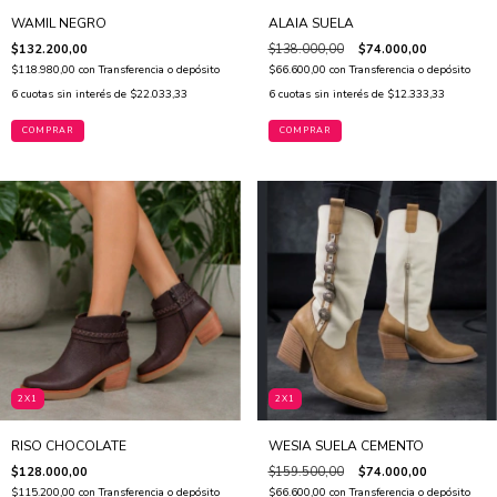
WAMIL NEGRO
ALAIA SUELA
$132.200,00
$138.000,00
$74.000,00
$118.980,00
con
Transferencia o depósito
$66.600,00
con
Transferencia o depósito
6
cuotas sin interés de
$22.033,33
6
cuotas sin interés de
$12.333,33
COMPRAR
COMPRAR
2X1
2X1
RISO CHOCOLATE
WESIA SUELA CEMENTO
$128.000,00
$159.500,00
$74.000,00
$115.200,00
con
Transferencia o depósito
$66.600,00
con
Transferencia o depósito