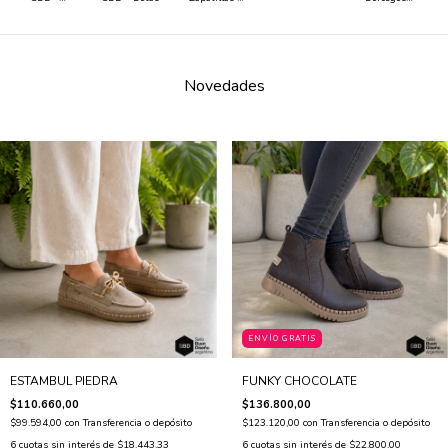
Zapatos y
HASTA 20%
Hasta 60%
Zapatillas
OFF
OFF
Novedades
ENVÍO GRATIS
ESTAMBUL PIEDRA
FUNKY CHOCOLATE
$110.660,00
$136.800,00
$99.594,00
con
Transferencia o depósito
$123.120,00
con
Transferencia o depósito
6
cuotas sin interés de
$18.443,33
6
cuotas sin interés de
$22.800,00