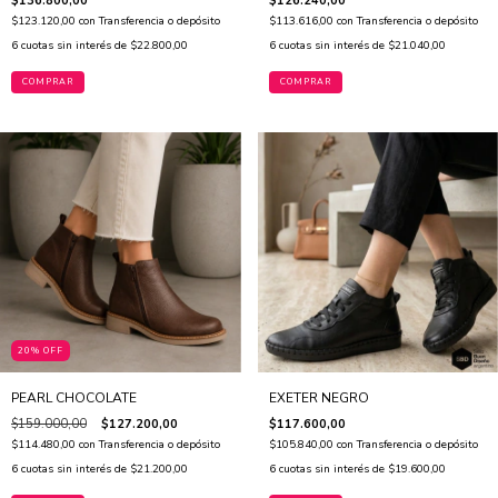
$136.800,00
$126.240,00
$123.120,00
con
Transferencia o depósito
$113.616,00
con
Transferencia o depósito
6
cuotas sin interés de
$22.800,00
6
cuotas sin interés de
$21.040,00
COMPRAR
COMPRAR
20% OFF
PEARL CHOCOLATE
EXETER NEGRO
$159.000,00
$127.200,00
$117.600,00
$114.480,00
con
Transferencia o depósito
$105.840,00
con
Transferencia o depósito
6
cuotas sin interés de
$21.200,00
6
cuotas sin interés de
$19.600,00