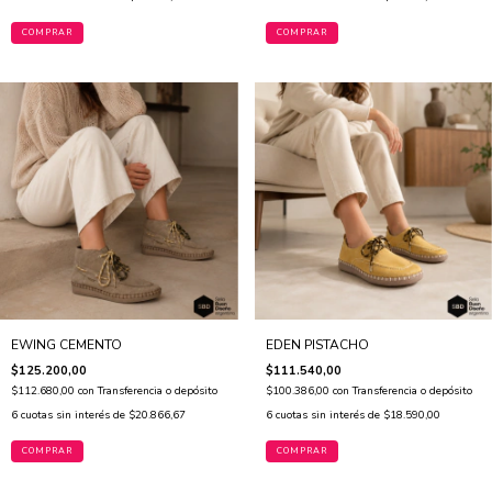
COMPRAR
COMPRAR
EWING CEMENTO
EDEN PISTACHO
$125.200,00
$111.540,00
$112.680,00
con
Transferencia o depósito
$100.386,00
con
Transferencia o depósito
6
cuotas sin interés de
$20.866,67
6
cuotas sin interés de
$18.590,00
COMPRAR
COMPRAR