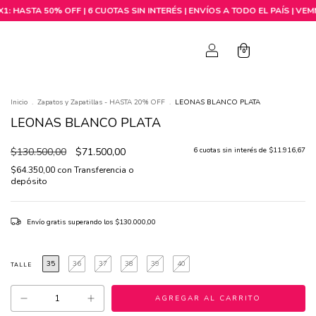
0
0
Inicio
.
Zapatos y Zapatillas - HASTA 20% OFF
.
LEONAS BLANCO PLATA
LEONAS BLANCO PLATA
$130.500,00
$71.500,00
6
cuotas sin interés de
$11.916,67
$64.350,00
con
Transferencia o
depósito
Envío gratis
superando los
$130.000,00
35
36
37
38
39
40
TALLE