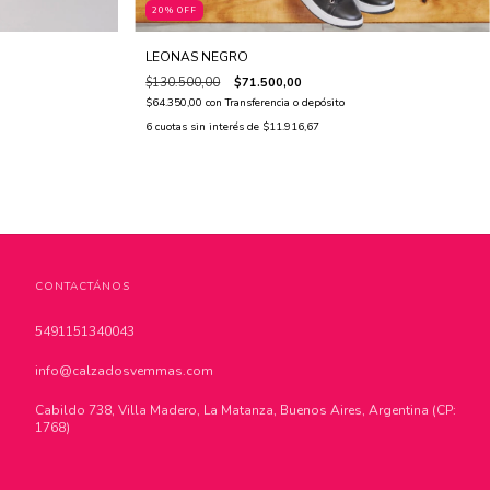
20% OFF
LEONAS NEGRO
$130.500,00
$71.500,00
$64.350,00
con
Transferencia o depósito
6
cuotas sin interés de
$11.916,67
CONTACTÁNOS
5491151340043
info@calzadosvemmas.com
Cabildo 738, Villa Madero, La Matanza, Buenos Aires, Argentina (CP:
1768)