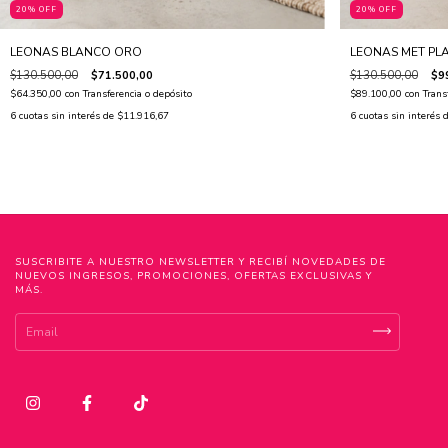
20% OFF
20% OFF
LEONAS BLANCO ORO
LEONAS MET PL
$130.500,00
$71.500,00
$130.500,00
$9
$64.350,00
con
Transferencia o depósito
$89.100,00
con
Trans
6
cuotas sin interés de
$11.916,67
6
cuotas sin interés 
SUSCRIBITE A NUESTRO NEWSLETTER Y RECIBÍ NOVEDADES DE
NUEVOS INGRESOS, PROMOCIONES, OFERTAS EXCLUSIVAS Y
MÁS.