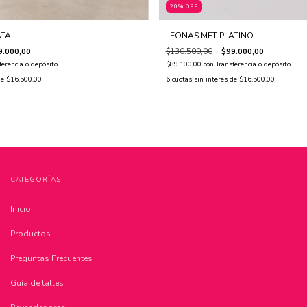
20% OFF
ATA
LEONAS MET PLATINO
9.000,00
$130.500,00
$99.000,00
ferencia o depósito
$89.100,00
con
Transferencia o depósito
de
$16.500,00
6
cuotas sin interés de
$16.500,00
CATEGORÍAS
Inicio
Productos
Preguntas Frecuentes
Guía de talles