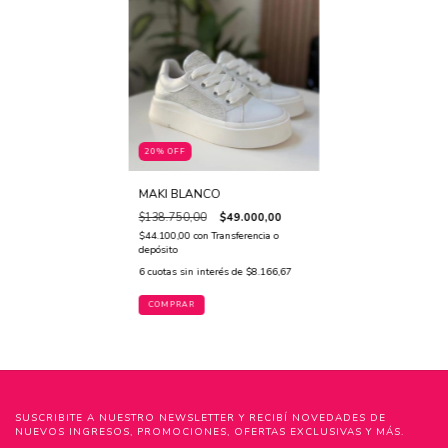
20% OFF
MAKI BLANCO
$138.750,00
$49.000,00
$44.100,00
con
Transferencia o
depósito
6
cuotas sin interés de
$8.166,67
COMPRAR
SUSCRIBITE A NUESTRO NEWSLETTER Y RECIBÍ NOVEDADES DE
NUEVOS INGRESOS, PROMOCIONES, OFERTAS EXCLUSIVAS Y MÁS.