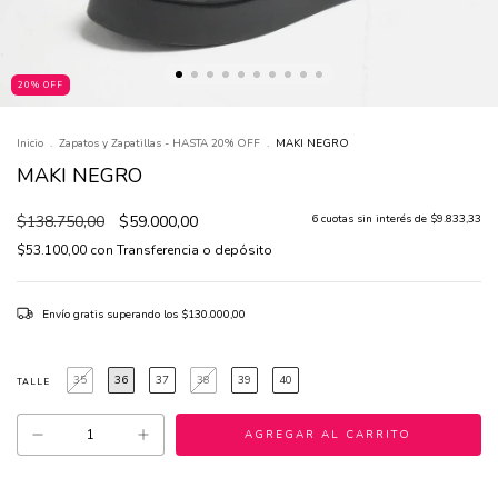
20% OFF
Inicio
.
Zapatos y Zapatillas - HASTA 20% OFF
.
MAKI NEGRO
MAKI NEGRO
$138.750,00
$59.000,00
6
cuotas sin interés de
$9.833,33
$53.100,00
con
Transferencia o depósito
Envío gratis
superando los
$130.000,00
35
36
37
38
39
40
TALLE