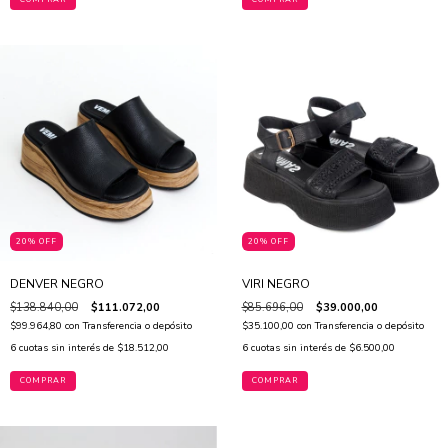
20% OFF
20% OFF
DENVER NEGRO
VIRI NEGRO
$138.840,00
$111.072,00
$85.696,00
$39.000,00
$99.964,80
con
Transferencia o depósito
$35.100,00
con
Transferencia o depósito
6
cuotas sin interés de
$18.512,00
6
cuotas sin interés de
$6.500,00
COMPRAR
COMPRAR