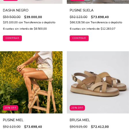
DASHA NEGRO
PUSINE SUELA
$59.500,00
$39.000,00
$92.123,00
$73.698,40
$35.100,00
con
Transferencia o depósito
$66.328,56
con
Transferencia o depósito
6
cuotas sin interés de
$6.500,00
6
cuotas sin interés de
$12.283,07
COMPRAR
COMPRAR
20% OFF
20% OFF
PUSINE MIEL
BRUSA MIEL
$92.123,00
$73.698,40
$90.515,00
$72.412,00