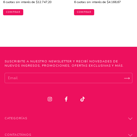
6
cuotas sin interés de
$12.747,20
6
cuotas sin interés de
$4.166,67
COMPRAR
COMPRAR
SUSCRIBITE A NUESTRO NEWSLETTER Y RECIBÍ NOVEDADES DE
NUEVOS INGRESOS, PROMOCIONES, OFERTAS EXCLUSIVAS Y MÁS.
CATEGORÍAS
CONTACTÁNOS