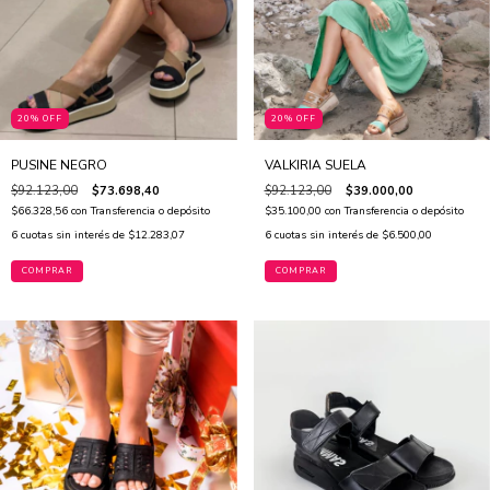
20% OFF
20% OFF
PUSINE NEGRO
VALKIRIA SUELA
$92.123,00
$73.698,40
$92.123,00
$39.000,00
$66.328,56
con
Transferencia o depósito
$35.100,00
con
Transferencia o depósito
6
cuotas sin interés de
$12.283,07
6
cuotas sin interés de
$6.500,00
COMPRAR
COMPRAR