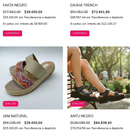
FAKTA NEGRO
DASHA TRENCH
$77.662,00
$39.000,00
$91.052,00
$72.841,60
$35.100,00
con
Transferencia o depósito
$65.557,44
con
Transferencia o depósito
6
cuotas sin interés de
$6.500,00
6
cuotas sin interés de
$12.140,27
COMPRAR
COMPRAR
20% OFF
20% OFF
JANI NATURAL
ANTU NEGRO
$56.238,00
$39.000,00
$106.048,00
$84.838,40
$35.100,00
con
Transferencia o depósito
$76.354,56
con
Transferencia o depósito