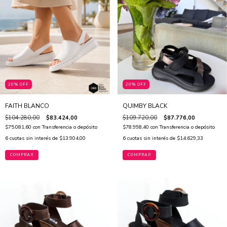
20% OFF
20% OFF
FAITH BLANCO
QUIMBY BLACK
$104.280,00
$83.424,00
$109.720,00
$87.776,00
$75.081,60
con
Transferencia o depósito
$78.998,40
con
Transferencia o depósito
6
cuotas sin interés de
$13.904,00
6
cuotas sin interés de
$14.629,33
COMPRAR
COMPRAR