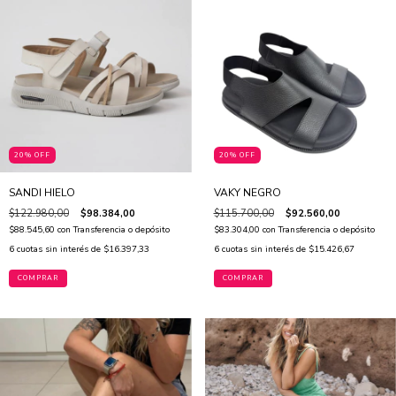
20% OFF
20% OFF
SANDI HIELO
VAKY NEGRO
$122.980,00
$98.384,00
$115.700,00
$92.560,00
$88.545,60
con
Transferencia o depósito
$83.304,00
con
Transferencia o depósito
6
cuotas sin interés de
$16.397,33
6
cuotas sin interés de
$15.426,67
COMPRAR
COMPRAR