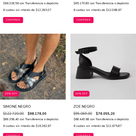
$66.328,56
con
Transferencia o depósito
$65.170,80
con
Transferencia o depósito
6
cuotas sin interés de
$12.283,07
6
cuotas sin interés de
$12.068,67
COMPRAR
COMPRAR
20% OFF
20% OFF
SIMONE NEGRO
ZOE NEGRO
$122.720,00
$98.176,00
$95.069,00
$76.055,20
$88.358,40
con
Transferencia o depósito
$68.449,68
con
Transferencia o depósito
6
cuotas sin interés de
$16.362,67
6
cuotas sin interés de
$12.675,87
COMPRAR
COMPRAR