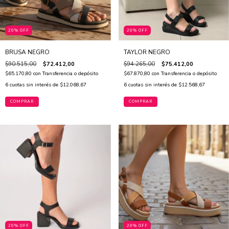
20% OFF
20% OFF
BRUSA NEGRO
TAYLOR NEGRO
$90.515,00
$72.412,00
$94.265,00
$75.412,00
$65.170,80
con
Transferencia o depósito
$67.870,80
con
Transferencia o depósito
6
cuotas sin interés de
$12.068,67
6
cuotas sin interés de
$12.568,67
COMPRAR
COMPRAR
20% OFF
20% OFF