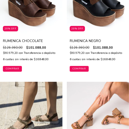
20% OFF
20% OFF
RUMENICA CHOCOLATE
RUMENICA NEGRO
$126.360,00
$101.088,00
$126.360,00
$101.088,00
$90.979,20
con
Transferencia o depósito
$90.979,20
con
Transferencia o depósito
6
cuotas sin interés de
$16.848,00
6
cuotas sin interés de
$16.848,00
COMPRAR
COMPRAR