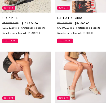
20% OFF
20% OFF
GEOZ VERDE
DASHA LEOPARDO
$126.880,00
$101.504,00
$91.052,00
$54.000,00
$91.353,60
con
Transferencia o depósito
$48.600,00
con
Transferencia o depósito
6
cuotas sin interés de
$16.917,33
6
cuotas sin interés de
$9.000,00
COMPRAR
COMPRAR
20% OFF
20% OFF