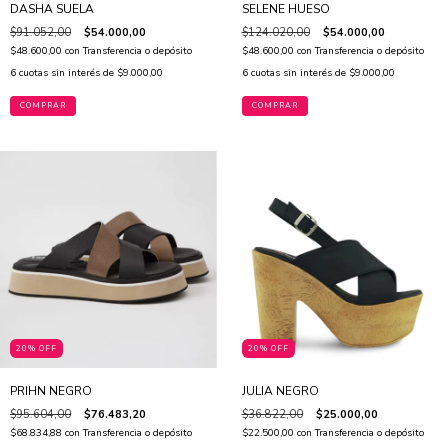
DASHA SUELA
SELENE HUESO
$91.052,00
$54.000,00
$124.020,00
$54.000,00
$48.600,00
con
Transferencia o depósito
$48.600,00
con
Transferencia o depósito
6
cuotas sin interés de
$9.000,00
6
cuotas sin interés de
$9.000,00
COMPRAR
COMPRAR
20% OFF
20% OFF
PRIHN NEGRO
JULIA NEGRO
$95.604,00
$76.483,20
$36.822,00
$25.000,00
$68.834,88
con
Transferencia o depósito
$22.500,00
con
Transferencia o depósito