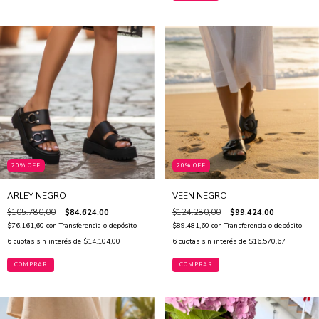
20% OFF
20% OFF
ARLEY NEGRO
VEEN NEGRO
$105.780,00
$84.624,00
$124.280,00
$99.424,00
$76.161,60
con
Transferencia o depósito
$89.481,60
con
Transferencia o depósito
6
cuotas sin interés de
$14.104,00
6
cuotas sin interés de
$16.570,67
COMPRAR
COMPRAR