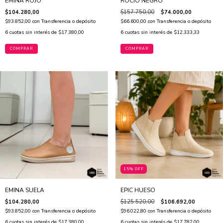
EMINA ROJO
ROCIO NEGRO
$104.280,00
$157.750,00
$74.000,00
$93.852,00
con
Transferencia o depósito
$66.600,00
con
Transferencia o depósito
6
cuotas sin interés de
$17.380,00
6
cuotas sin interés de
$12.333,33
COMPRAR
COMPRAR
15% OFF
EMINA SUELA
EPIC HUESO
$104.280,00
$125.520,00
$106.692,00
$93.852,00
con
Transferencia o depósito
$96.022,80
con
Transferencia o depósito
6
cuotas sin interés de
$17.380,00
6
cuotas sin interés de
$17.782,00