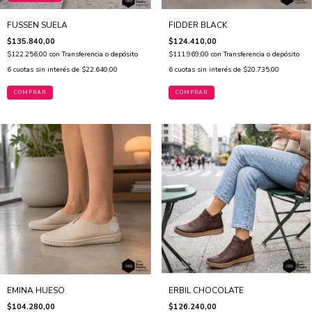
FUSSEN SUELA
FIDDER BLACK
$135.840,00
$124.410,00
$122.256,00
con
Transferencia o depósito
$111.969,00
con
Transferencia o depósito
6
cuotas sin interés de
$22.640,00
6
cuotas sin interés de
$20.735,00
COMPRAR
COMPRAR
EMINA HUESO
ERBIL CHOCOLATE
$104.280,00
$126.240,00