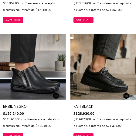
$93.852,00
con
Transferencia o depósito
$113.616,00
con
Transferencia o depósito
6
cuotas sin interés de
$17.380,00
6
cuotas sin interés de
$21.040,00
COMPRAR
COMPRAR
ERBIL NEGRO
FATI BLACK
$126.240,00
$128.920,00
$113.616,00
con
Transferencia o depósito
$116.028,00
con
Transferencia o depósito
6
cuotas sin interés de
$21.040,00
6
cuotas sin interés de
$21.486,67
COMPRAR
COMPRAR