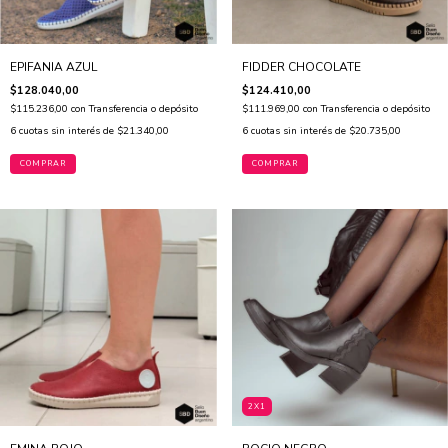
EPIFANIA AZUL
FIDDER CHOCOLATE
$128.040,00
$124.410,00
$115.236,00
con
Transferencia o depósito
$111.969,00
con
Transferencia o depósito
6
cuotas sin interés de
$21.340,00
6
cuotas sin interés de
$20.735,00
COMPRAR
COMPRAR
2X1