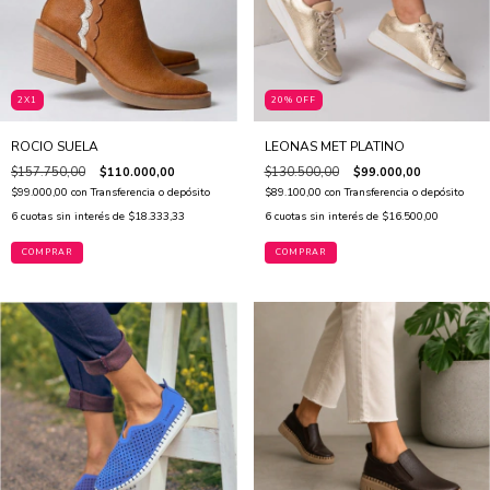
2X1
20% OFF
ROCIO SUELA
LEONAS MET PLATINO
$157.750,00
$110.000,00
$130.500,00
$99.000,00
$99.000,00
con
Transferencia o depósito
$89.100,00
con
Transferencia o depósito
6
cuotas sin interés de
$18.333,33
6
cuotas sin interés de
$16.500,00
COMPRAR
COMPRAR