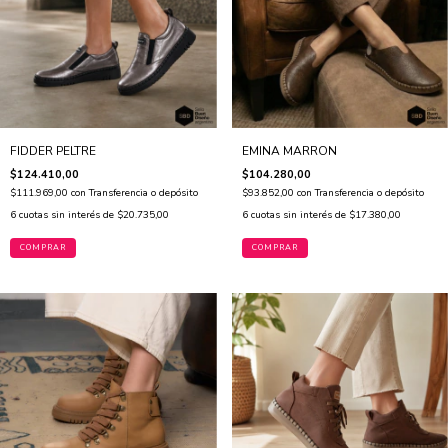
FIDDER PELTRE
EMINA MARRON
$124.410,00
$104.280,00
$111.969,00
con
Transferencia o depósito
$93.852,00
con
Transferencia o depósito
6
cuotas sin interés de
$20.735,00
6
cuotas sin interés de
$17.380,00
COMPRAR
COMPRAR