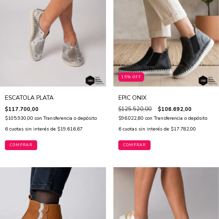
15% OFF
ESCATOLA PLATA
EPIC ONIX
$117.700,00
$125.520,00
$106.692,00
$105.930,00
con
Transferencia o depósito
$96.022,80
con
Transferencia o depósito
6
cuotas sin interés de
$19.616,67
6
cuotas sin interés de
$17.782,00
COMPRAR
COMPRAR