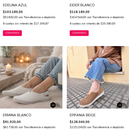
EDELINA AZUL
EIDER BLANCO
$103.180,00
$116.160,00
$92.862,00
con
Transferencia o depósito
$104.544,00
con
Transferencia o depósito
6
cuotas sin interés de
$17.196,67
6
cuotas sin interés de
$19.360,00
COMPRAR
COMPRAR
ERMINA BLANCO
EPIFANIA BEIGE
$91.920,00
$128.040,00
$82.728,00
con
Transferencia o depósito
$115.236,00
con
Transferencia o depósito