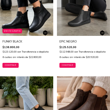
ENVÍO GRATIS
FUNKY BLACK
EPIC NEGRO
$136.800,00
$125.520,00
$123.120,00
con
Transferencia o depósito
$112.968,00
con
Transferencia o depósito
6
cuotas sin interés de
$22.800,00
6
cuotas sin interés de
$20.920,00
COMPRAR
COMPRAR