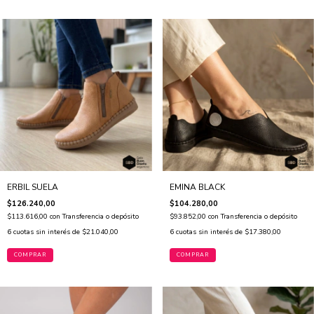
ERBIL SUELA
EMINA BLACK
$126.240,00
$104.280,00
$113.616,00
con
Transferencia o depósito
$93.852,00
con
Transferencia o depósito
6
cuotas sin interés de
$21.040,00
6
cuotas sin interés de
$17.380,00
COMPRAR
COMPRAR