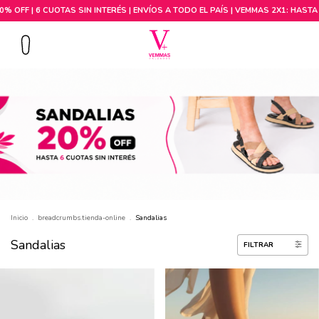
Comprar por talle
Inicio
.
breadcrumbs.tienda-online
.
Sandalias
Sandalias
FILTRAR