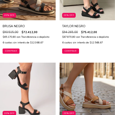
20% OFF
20% OFF
BRUSA NEGRO
TAYLOR NEGRO
$90.515,00
$72.412,00
$94.265,00
$75.412,00
$65.170,80
con
Transferencia o depósito
$67.870,80
con
Transferencia o depósito
6
cuotas sin interés de
$12.068,67
6
cuotas sin interés de
$12.568,67
COMPRAR
COMPRAR
20% OFF
20% OFF