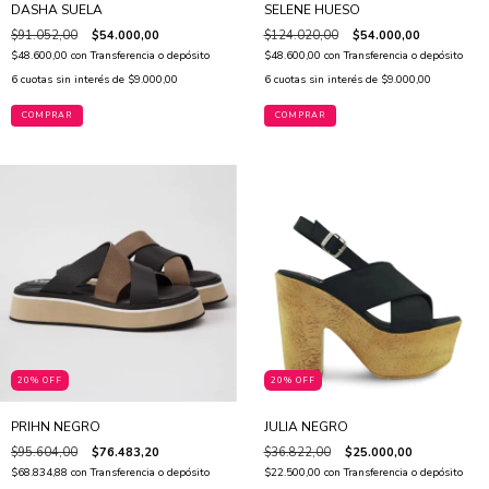
DASHA SUELA
SELENE HUESO
$91.052,00
$54.000,00
$124.020,00
$54.000,00
$48.600,00
con
Transferencia o depósito
$48.600,00
con
Transferencia o depósito
6
cuotas sin interés de
$9.000,00
6
cuotas sin interés de
$9.000,00
COMPRAR
COMPRAR
20% OFF
20% OFF
PRIHN NEGRO
JULIA NEGRO
$95.604,00
$76.483,20
$36.822,00
$25.000,00
$68.834,88
con
Transferencia o depósito
$22.500,00
con
Transferencia o depósito