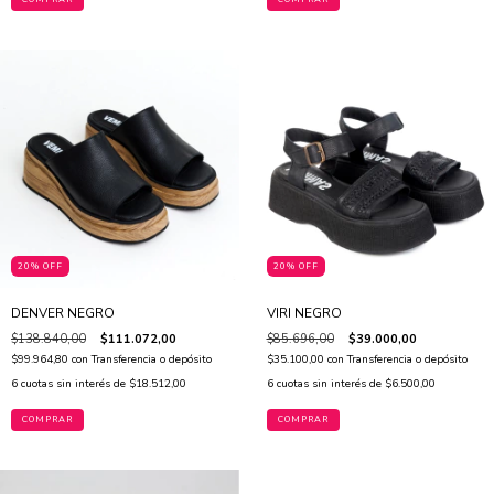
20% OFF
20% OFF
DENVER NEGRO
VIRI NEGRO
$138.840,00
$111.072,00
$85.696,00
$39.000,00
$99.964,80
con
Transferencia o depósito
$35.100,00
con
Transferencia o depósito
6
cuotas sin interés de
$18.512,00
6
cuotas sin interés de
$6.500,00
COMPRAR
COMPRAR