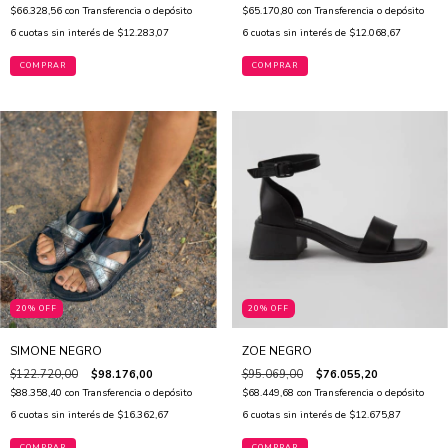
$66.328,56
con
Transferencia o depósito
$65.170,80
con
Transferencia o depósito
6
cuotas sin interés de
$12.283,07
6
cuotas sin interés de
$12.068,67
COMPRAR
COMPRAR
20% OFF
20% OFF
SIMONE NEGRO
ZOE NEGRO
$122.720,00
$98.176,00
$95.069,00
$76.055,20
$88.358,40
con
Transferencia o depósito
$68.449,68
con
Transferencia o depósito
6
cuotas sin interés de
$16.362,67
6
cuotas sin interés de
$12.675,87
COMPRAR
COMPRAR