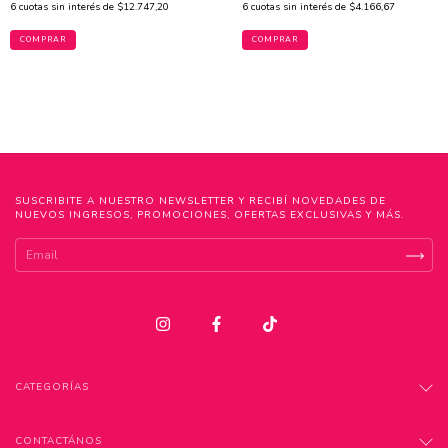
6
cuotas sin interés de
$12.747,20
6
cuotas sin interés de
$4.166,67
COMPRAR
COMPRAR
SUSCRIBITE A NUESTRO NEWSLETTER Y RECIBÍ NOVEDADES DE
NUEVOS INGRESOS, PROMOCIONES, OFERTAS EXCLUSIVAS Y MÁS.
CATEGORÍAS
CONTACTÁNOS