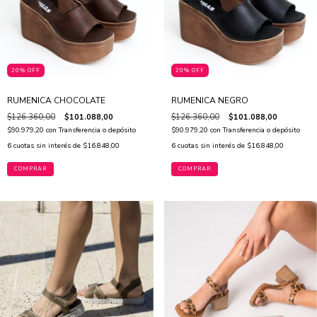
20% OFF
20% OFF
RUMENICA CHOCOLATE
RUMENICA NEGRO
$126.360,00
$101.088,00
$126.360,00
$101.088,00
$90.979,20
con
Transferencia o depósito
$90.979,20
con
Transferencia o depósito
6
cuotas sin interés de
$16.848,00
6
cuotas sin interés de
$16.848,00
COMPRAR
COMPRAR