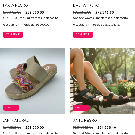
FAKTA NEGRO
DASHA TRENCH
$77.662,00
$39.000,00
$91.052,00
$72.841,60
$35.100,00
con
Transferencia o depósito
$65.557,44
con
Transferencia o depósito
6
cuotas sin interés de
$6.500,00
6
cuotas sin interés de
$12.140,27
COMPRAR
COMPRAR
20% OFF
20% OFF
JANI NATURAL
ANTU NEGRO
$56.238,00
$39.000,00
$106.048,00
$84.838,40
$35.100,00
con
Transferencia o depósito
$76.354,56
con
Transferencia o depósito