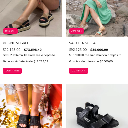
20% OFF
20% OFF
PUSINE NEGRO
VALKIRIA SUELA
$92.123,00
$73.698,40
$92.123,00
$39.000,00
$66.328,56
con
Transferencia o depósito
$35.100,00
con
Transferencia o depósito
6
cuotas sin interés de
$12.283,07
6
cuotas sin interés de
$6.500,00
COMPRAR
COMPRAR