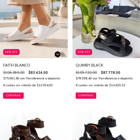
20% OFF
20% OFF
FAITH BLANCO
QUIMBY BLACK
$104.280,00
$83.424,00
$109.720,00
$87.776,00
$75.081,60
con
Transferencia o depósito
$78.998,40
con
Transferencia o depósito
6
cuotas sin interés de
$13.904,00
6
cuotas sin interés de
$14.629,33
COMPRAR
COMPRAR