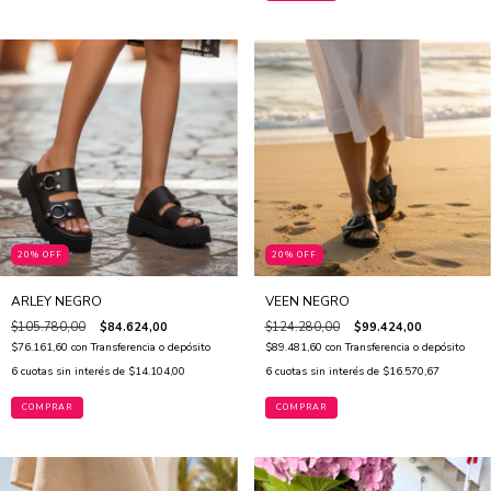
20% OFF
20% OFF
ARLEY NEGRO
VEEN NEGRO
$105.780,00
$84.624,00
$124.280,00
$99.424,00
$76.161,60
con
Transferencia o depósito
$89.481,60
con
Transferencia o depósito
6
cuotas sin interés de
$14.104,00
6
cuotas sin interés de
$16.570,67
COMPRAR
COMPRAR