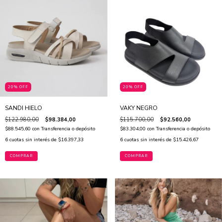
20% OFF
20% OFF
SANDI HIELO
VAKY NEGRO
$122.980,00
$98.384,00
$115.700,00
$92.560,00
$88.545,60
con
Transferencia o depósito
$83.304,00
con
Transferencia o depósito
6
cuotas sin interés de
$16.397,33
6
cuotas sin interés de
$15.426,67
COMPRAR
COMPRAR