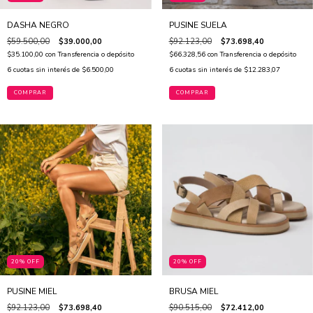
DASHA NEGRO
PUSINE SUELA
$59.500,00
$39.000,00
$92.123,00
$73.698,40
$35.100,00
con
Transferencia o depósito
$66.328,56
con
Transferencia o depósito
6
cuotas sin interés de
$6.500,00
6
cuotas sin interés de
$12.283,07
COMPRAR
COMPRAR
20% OFF
20% OFF
PUSINE MIEL
BRUSA MIEL
$92.123,00
$73.698,40
$90.515,00
$72.412,00