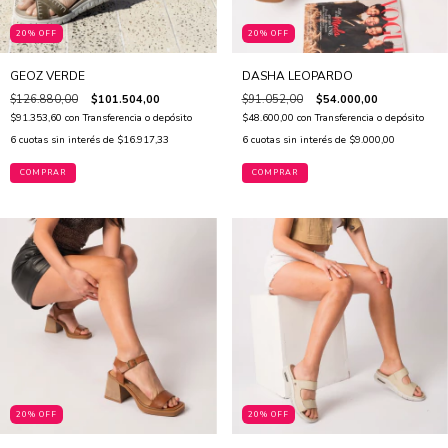
20% OFF
20% OFF
GEOZ VERDE
DASHA LEOPARDO
$126.880,00
$101.504,00
$91.052,00
$54.000,00
$91.353,60
con
Transferencia o depósito
$48.600,00
con
Transferencia o depósito
6
cuotas sin interés de
$16.917,33
6
cuotas sin interés de
$9.000,00
COMPRAR
COMPRAR
20% OFF
20% OFF