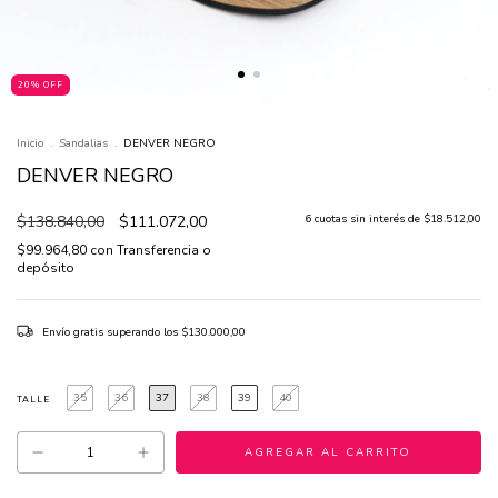
20% OFF
Inicio
.
Sandalias
.
DENVER NEGRO
DENVER NEGRO
$138.840,00
$111.072,00
6
cuotas sin interés de
$18.512,00
$99.964,80
con
Transferencia o
depósito
Envío gratis
superando los
$130.000,00
35
36
37
38
39
40
TALLE