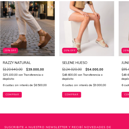
20% OFF
20% OFF
20%
RAZZY NATURAL
SELENE HUESO
JUN
$120.640,00
$39.000,00
$124.020,00
$54.000,00
$95.
$35.100,00
con
Transferencia o
$48.600,00
con
Transferencia o
$48.
depósito
depósito
depós
6
cuotas sin interés de
$6.500,00
6
cuotas sin interés de
$9.000,00
6
cuo
COMPRAR
COMPRAR
CO
SUSCRIBITE A NUESTRO NEWSLETTER Y RECIBÍ NOVEDADES DE