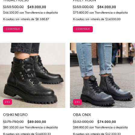
$159.500,00
$49.000,00
$159.000,00
$84.000,00
$44.100,00
con
Transferencia o depósito
$75.600,00
con
Transferencia o depósito
6
cuotas sin interés de
$8.166,67
6
cuotas sin interés de
$14.000,00
COMPRAR
COMPRAR
2X1
2X1
OSHKI NEGRO
OBA ONIX
$175.750,00
$89.000,00
$132.000,00
$74.000,00
$80.100,00
con
Transferencia o depósito
$66.600,00
con
Transferencia o depósito
6
cuotas sin interés de
$14.833,33
6
cuotas sin interés de
$12.333,33