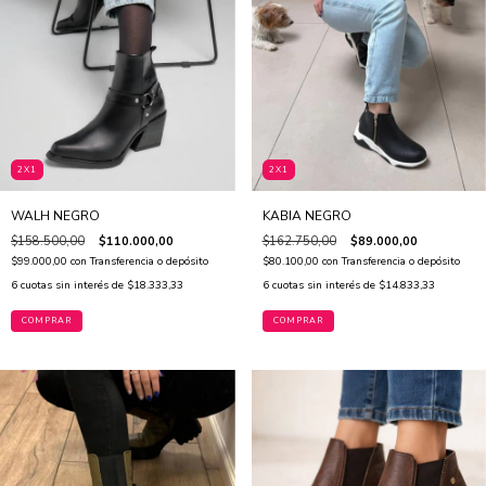
2X1
2X1
WALH NEGRO
KABIA NEGRO
$158.500,00
$110.000,00
$162.750,00
$89.000,00
$99.000,00
con
Transferencia o depósito
$80.100,00
con
Transferencia o depósito
6
cuotas sin interés de
$18.333,33
6
cuotas sin interés de
$14.833,33
COMPRAR
COMPRAR