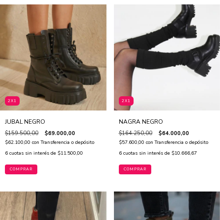
2X1
2X1
JUBAL NEGRO
NAGRA NEGRO
$159.500,00
$69.000,00
$164.250,00
$64.000,00
$62.100,00
con
Transferencia o depósito
$57.600,00
con
Transferencia o depósito
6
cuotas sin interés de
$11.500,00
6
cuotas sin interés de
$10.666,67
COMPRAR
COMPRAR