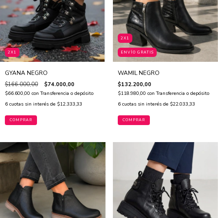
2X1
2X1
ENVÍO GRATIS
GYANA NEGRO
WAMIL NEGRO
$166.000,00
$74.000,00
$132.200,00
$66.600,00
con
Transferencia o depósito
$118.980,00
con
Transferencia o depósito
6
cuotas sin interés de
$12.333,33
6
cuotas sin interés de
$22.033,33
COMPRAR
COMPRAR