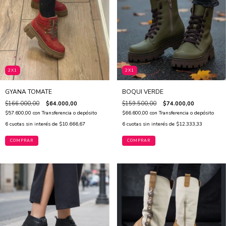
2X1
2X1
GYANA TOMATE
BOQUI VERDE
$166.000,00
$64.000,00
$159.500,00
$74.000,00
$57.600,00
con
Transferencia o depósito
$66.600,00
con
Transferencia o depósito
6
cuotas sin interés de
$10.666,67
6
cuotas sin interés de
$12.333,33
COMPRAR
COMPRAR