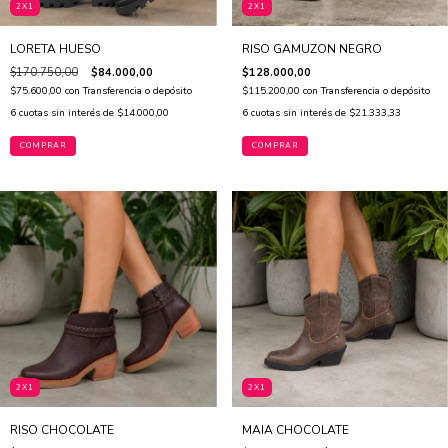
2X1
2X1
LORETA HUESO
RISO GAMUZON NEGRO
$170.750,00
$84.000,00
$128.000,00
$75.600,00
con
Transferencia o depósito
$115.200,00
con
Transferencia o depósito
6
cuotas sin interés de
$14.000,00
6
cuotas sin interés de
$21.333,33
COMPRAR
COMPRAR
2X1
2X1
RISO CHOCOLATE
MAIA CHOCOLATE