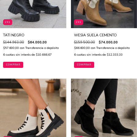
2X1
2X1
TATI NEGRO
WESIA SUELA CEMENTO
$144.963,00
$64.000,00
$159.500,00
$74.000,00
$57.600,00
con
Transferencia o depósito
$66.600,00
con
Transferencia o depósito
6
cuotas sin interés de
$10.666,67
6
cuotas sin interés de
$12.333,33
COMPRAR
COMPRAR