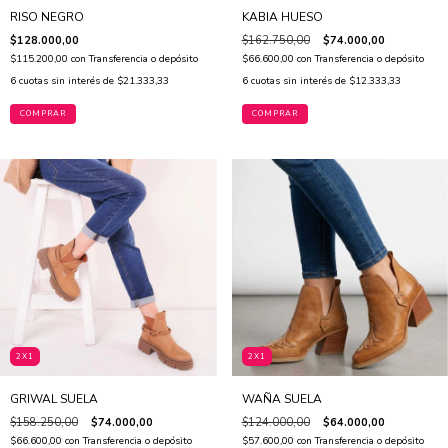
RISO NEGRO
KABIA HUESO
$128.000,00
$162.750,00
$74.000,00
$115.200,00
con
Transferencia o depósito
$66.600,00
con
Transferencia o depósito
6
cuotas sin interés de
$21.333,33
6
cuotas sin interés de
$12.333,33
COMPRAR
COMPRAR
2X1
2X1
GRIWAL SUELA
WAÑA SUELA
$158.250,00
$74.000,00
$124.000,00
$64.000,00
$66.600,00
con
Transferencia o depósito
$57.600,00
con
Transferencia o depósito