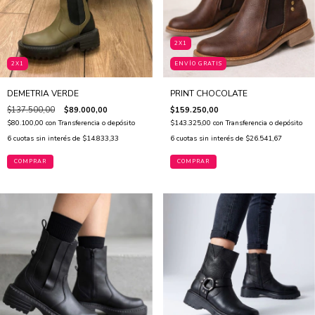
2X1
2X1
ENVÍO GRATIS
DEMETRIA VERDE
PRINT CHOCOLATE
$137.500,00
$89.000,00
$159.250,00
$80.100,00
con
Transferencia o depósito
$143.325,00
con
Transferencia o depósito
6
cuotas sin interés de
$14.833,33
6
cuotas sin interés de
$26.541,67
COMPRAR
COMPRAR