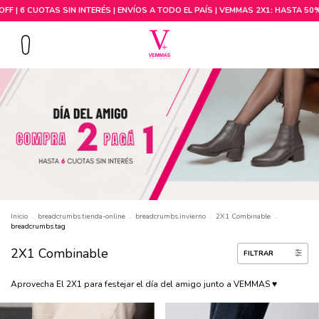
Comprar por talle
Inicio
.
breadcrumbs.tienda-online
.
breadcrumbs.invierno
.
2X1 Combinable
.
breadcrumbs.tag
2X1 Combinable
FILTRAR
Aprovecha El 2X1 para festejar el día del amigo junto a VEMMAS ♥