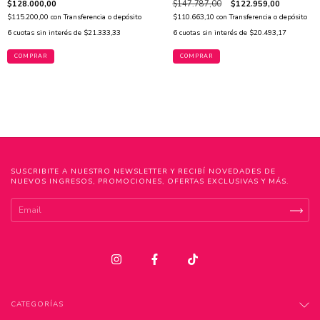
$128.000,00
$147.787,00
$122.959,00
$115.200,00
con
Transferencia o depósito
$110.663,10
con
Transferencia o depósito
6
cuotas sin interés de
$21.333,33
6
cuotas sin interés de
$20.493,17
COMPRAR
COMPRAR
SUSCRIBITE A NUESTRO NEWSLETTER Y RECIBÍ NOVEDADES DE
NUEVOS INGRESOS, PROMOCIONES, OFERTAS EXCLUSIVAS Y MÁS.
CATEGORÍAS