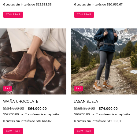
6
cuotas sin interés de
$12.333,33
6
cuotas sin interés de
$10.666,67
COMPRAR
COMPRAR
2X1
2X1
WAÑA CHOCOLATE
JASAN SUELA
$124.000,00
$64.000,00
$169.250,00
$74.000,00
$57.600,00
con
Transferencia o depósito
$66.600,00
con
Transferencia o depósito
6
cuotas sin interés de
$10.666,67
6
cuotas sin interés de
$12.333,33
COMPRAR
COMPRAR