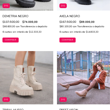
2X1
2X1
DEMETRIA NEGRO
AKELA NEGRO
$137.500,00
$74.000,00
$167.500,00
$89.000,00
$66.600,00
con
Transferencia o depósito
$80.100,00
con
Transferencia o depósito
6
cuotas sin interés de
$12.333,33
6
cuotas sin interés de
$14.833,33
COMPRAR
COMPRAR
2X1
2X1
TRIBAL HUESO
PREET VISON