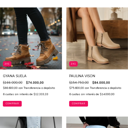
2X1
2X1
GYANA SUELA
PAULINA VISON
$166.000,00
$74.000,00
$154.750,00
$84.000,00
$66.600,00
con
Transferencia o depósito
$75.600,00
con
Transferencia o depósito
6
cuotas sin interés de
$12.333,33
6
cuotas sin interés de
$14.000,00
COMPRAR
COMPRAR