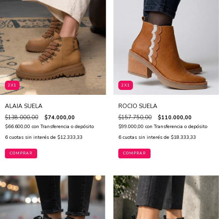
2X1
2X1
ALAIA SUELA
ROCIO SUELA
$138.000,00
$74.000,00
$157.750,00
$110.000,00
$66.600,00
con
Transferencia o depósito
$99.000,00
con
Transferencia o depósito
6
cuotas sin interés de
$12.333,33
6
cuotas sin interés de
$18.333,33
COMPRAR
COMPRAR