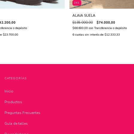
2X1
ALAIA SUELA
42.200,00
$138.000,00
$74.000,00
sferencia o depósito
$66.600,00
con
Transferencia o depósito
de
$23.700,00
6
cuotas sin interés de
$12.333,33
CATEGORÍAS
Inicio
Productos
Preguntas Frecuentes
Guía de talles