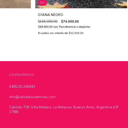
2X1
GYANA NEGRO
$166.000,00
$74.000,00
$66.600,00
con
Transferencia o depósito
6
cuotas sin interés de
$12.333,33
CONTACTÁNOS
5491151340043
info@calzadosvemmas.com
Cabildo 738, Villa Madero, La Matanza, Buenos Aires, Argentina (CP:
1768)