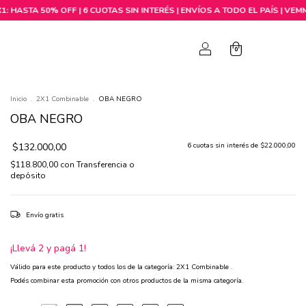
0
0
Inicio
.
2X1 Combinable
.
OBA NEGRO
OBA NEGRO
$132.000,00
6
cuotas sin interés de
$22.000,00
$118.800,00
con
Transferencia o
depósito
Envío gratis
¡Llevá 2 y pagá 1!
Válido para este producto y todos los de la categoría: 2X1 Combinable .
Podés combinar esta promoción con otros productos de la misma categoría.