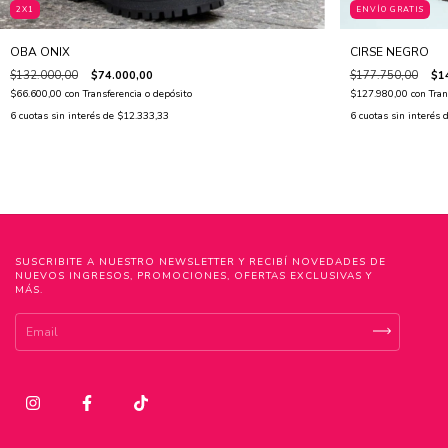
2X1
ENVÍO GRATIS
OBA ONIX
CIRSE NEGRO
$132.000,00
$74.000,00
$177.750,00
$1
$66.600,00
con
Transferencia o depósito
$127.980,00
con
Tran
6
cuotas sin interés de
$12.333,33
6
cuotas sin interés 
SUSCRIBITE A NUESTRO NEWSLETTER Y RECIBÍ NOVEDADES DE
NUEVOS INGRESOS, PROMOCIONES, OFERTAS EXCLUSIVAS Y
MÁS.