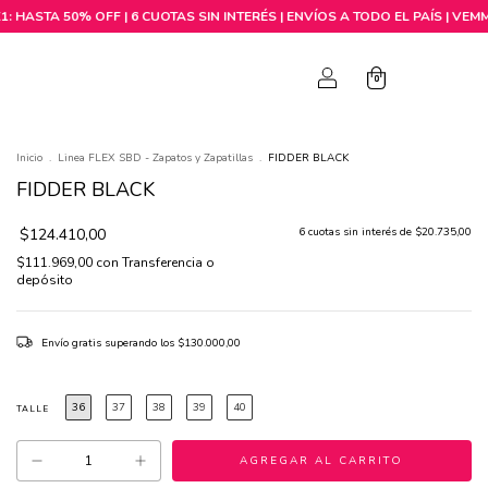
0
0
Inicio
.
Linea FLEX SBD - Zapatos y Zapatillas
.
FIDDER BLACK
FIDDER BLACK
$124.410,00
6
cuotas sin interés de
$20.735,00
$111.969,00
con
Transferencia o
depósito
Envío gratis
superando los
$130.000,00
36
37
38
39
40
TALLE