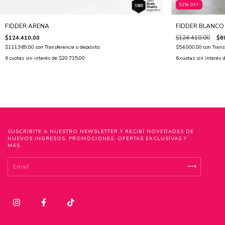
52
% OFF
FIDDER ARENA
FIDDER BLANCO
$124.410,00
$124.410,00
$6
$111.969,00
con
Transferencia o depósito
$54.000,00
con
Trans
6
cuotas sin interés de
$20.735,00
6
cuotas sin interés 
SUSCRIBITE A NUESTRO NEWSLETTER Y RECIBÍ NOVEDADES DE
NUEVOS INGRESOS, PROMOCIONES, OFERTAS EXCLUSIVAS Y
MÁS.