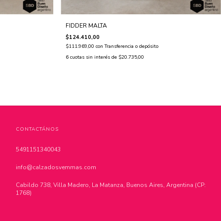
FIDDER MALTA
$124.410,00
$111.969,00
con
Transferencia o depósito
6
cuotas sin interés de
$20.735,00
CONTACTÁNOS
5491151340043
info@calzadosvemmas.com
Cabildo 738, Villa Madero, La Matanza, Buenos Aires, Argentina (CP:
1768)