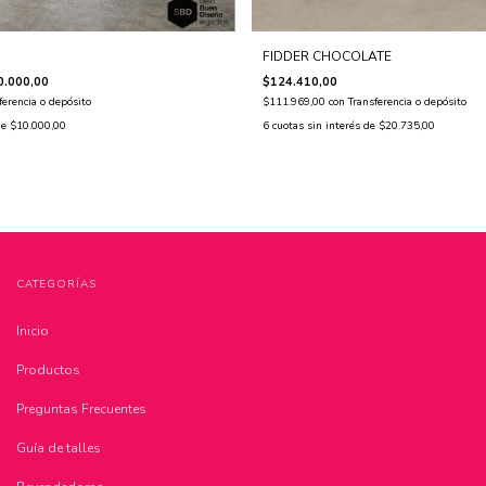
FIDDER CHOCOLATE
0.000,00
$124.410,00
ferencia o depósito
$111.969,00
con
Transferencia o depósito
de
$10.000,00
6
cuotas sin interés de
$20.735,00
CATEGORÍAS
Inicio
Productos
Preguntas Frecuentes
Guía de talles