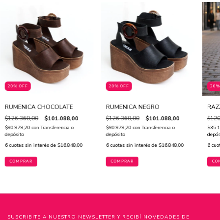
20% OFF
20% OFF
20%
RUMENICA CHOCOLATE
RUMENICA NEGRO
RAZ
$126.360,00
$101.088,00
$126.360,00
$101.088,00
$120
$90.979,20
con
Transferencia o
$90.979,20
con
Transferencia o
$35.
depósito
depósito
depós
6
cuotas sin interés de
$16.848,00
6
cuotas sin interés de
$16.848,00
6
cuo
COMPRAR
COMPRAR
CO
SUSCRIBITE A NUESTRO NEWSLETTER Y RECIBÍ NOVEDADES DE