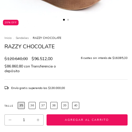
20% OFF
Inicio
.
Sandalias
.
RAZZY CHOCOLATE
RAZZY CHOCOLATE
$120.640,00
$96.512,00
6
cuotas sin interés de
$16.085,33
$86.860,80
con
Transferencia o
depósito
Envío gratis
superando los
$130.000,00
35
36
37
38
39
40
TALLE