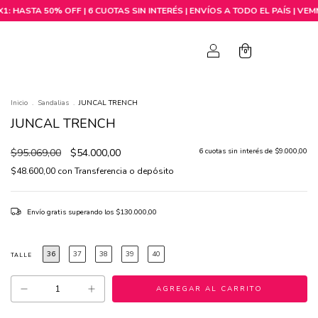
0
0
Inicio
.
Sandalias
.
JUNCAL TRENCH
JUNCAL TRENCH
$95.069,00
$54.000,00
6
cuotas sin interés de
$9.000,00
$48.600,00
con
Transferencia o depósito
Envío gratis
superando los
$130.000,00
36
37
38
39
40
TALLE