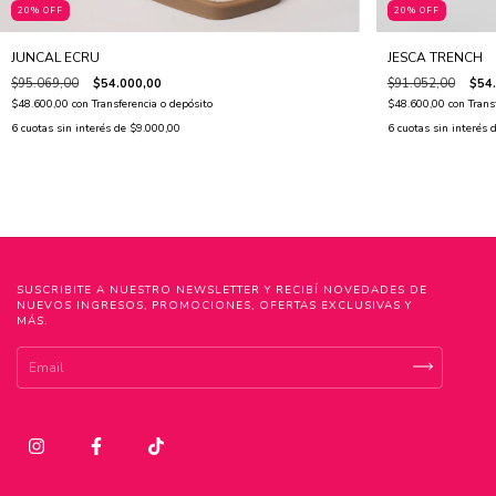
20% OFF
20% OFF
JUNCAL ECRU
JESCA TRENCH
$95.069,00
$54.000,00
$91.052,00
$54
$48.600,00
con
Transferencia o depósito
$48.600,00
con
Trans
6
cuotas sin interés de
$9.000,00
6
cuotas sin interés 
SUSCRIBITE A NUESTRO NEWSLETTER Y RECIBÍ NOVEDADES DE
NUEVOS INGRESOS, PROMOCIONES, OFERTAS EXCLUSIVAS Y
MÁS.