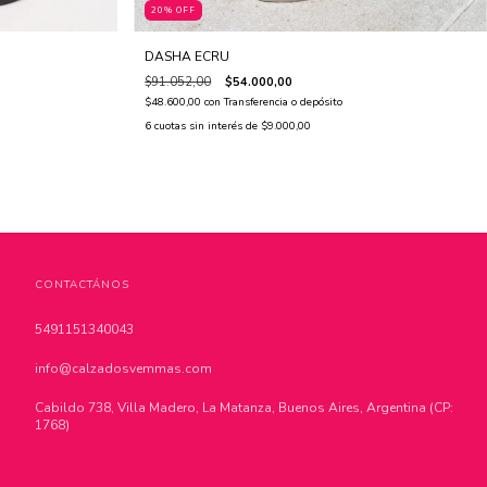
20% OFF
DASHA ECRU
$91.052,00
$54.000,00
$48.600,00
con
Transferencia o depósito
6
cuotas sin interés de
$9.000,00
CONTACTÁNOS
5491151340043
info@calzadosvemmas.com
Cabildo 738, Villa Madero, La Matanza, Buenos Aires, Argentina (CP:
1768)