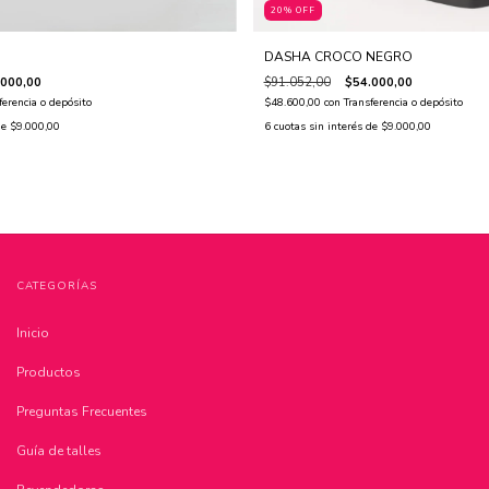
20% OFF
DASHA CROCO NEGRO
.000,00
$91.052,00
$54.000,00
ferencia o depósito
$48.600,00
con
Transferencia o depósito
de
$9.000,00
6
cuotas sin interés de
$9.000,00
CATEGORÍAS
Inicio
Productos
Preguntas Frecuentes
Guía de talles