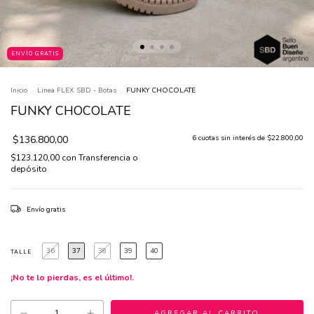
ENVÍO GRATIS
Inicio
.
Linea FLEX SBD - Botas
.
FUNKY CHOCOLATE
FUNKY CHOCOLATE
$136.800,00
6
cuotas sin interés de
$22.800,00
$123.120,00
con
Transferencia o
depósito
Envío gratis
36
37
38
39
40
TALLE
¡No te lo pierdas, es el último!.