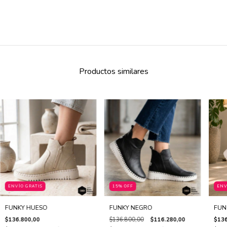
Productos similares
ENVÍO GRATIS
15% OFF
ENV
FUNKY HUESO
FUNKY NEGRO
FUN
$136.800,00
$136.800,00
$116.280,00
$136