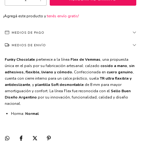
¡Agregá este producto y
tenés envío gratis!
MEDIOS DE PAGO
MEDIOS DE ENVÍO
Funky Chocolate
 pertenece a la línea 
Flex de Vemmas
, una propuesta 
única en el país por su fabricación artesanal: calzado 
cosido a mano
, 
sin 
adhesivos, flexible, liviano y cómodo.
 Confeccionada en 
cuero genuino
, 
cuenta con cierre interno para un calce práctico, suela
 TR ultra flexible y 
antideslizante
, y 
plantilla Soft desmontable
 de 8 mm para mayor 
amortiguación y confort. La línea Flex fue reconocida con el 
Sello Buen 
Diseño Argentino 
por su innovación, funcionalidad, calidad y diseño 
nacional.
Horma:
Normal