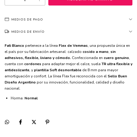
MEDIOS DE PAGO
MEDIOS DE ENVÍO
Fati Blanco
 pertenece a la línea 
Flex de Vemmas
, una propuesta única en 
el país por su fabricación artesanal: calzado 
cosido a mano
, 
sin 
adhesivos, flexible, liviano y cómodo.
 Confeccionada en 
cuero genuino
, 
cuenta con 
cordones
 para adaptar mejor el calce, suela
 TR ultra flexible y 
antideslizante
, y 
plantilla Soft desmontable
 de 8 mm para mayor 
amortiguación y confort. La línea Flex fue reconocida con el 
Sello Buen 
Diseño Argentino 
por su innovación, funcionalidad, calidad y diseño 
nacional.
Horma:
Normal