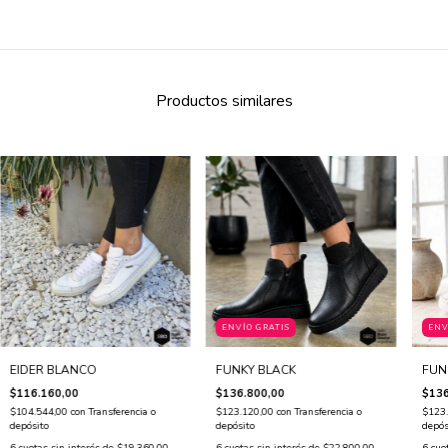
Productos similares
ENVÍO GRATIS
ENV
EIDER BLANCO
FUNKY BLACK
FUN
$116.160,00
$136.800,00
$136
$104.544,00
con
Transferencia o
$123.120,00
con
Transferencia o
$123
depósito
depósito
depós