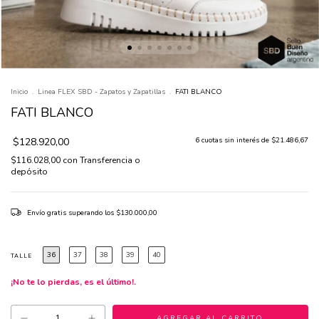
Inicio
.
Linea FLEX SBD - Zapatos y Zapatillas
.
FATI BLANCO
FATI BLANCO
$128.920,00
6
cuotas sin interés de
$21.486,67
$116.028,00
con
Transferencia o
depósito
Envío gratis
superando los
$130.000,00
36
37
38
39
40
TALLE
¡No te lo pierdas, es el último!.