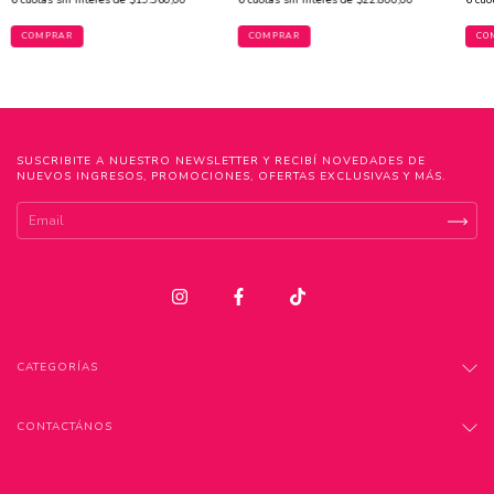
6
cuotas sin interés de
$19.360,00
6
cuotas sin interés de
$22.800,00
6
cuo
COMPRAR
COMPRAR
CO
SUSCRIBITE A NUESTRO NEWSLETTER Y RECIBÍ NOVEDADES DE
NUEVOS INGRESOS, PROMOCIONES, OFERTAS EXCLUSIVAS Y MÁS.
CATEGORÍAS
CONTACTÁNOS