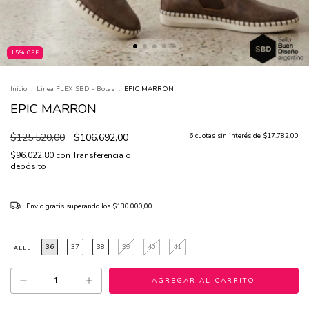
15% OFF
Inicio
.
Linea FLEX SBD - Botas
.
EPIC MARRON
EPIC MARRON
$125.520,00
$106.692,00
6
cuotas sin interés de
$17.782,00
$96.022,80
con
Transferencia o
depósito
Envío gratis
superando los
$130.000,00
36
37
38
39
40
41
TALLE