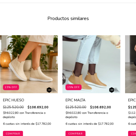
Productos similares
15% OFF
15% OFF
EPIC HUESO
EPIC MALTA
EPI
$125.520,00
$106.692,00
$125.520,00
$106.692,00
$125
$96.022,80
con
Transferencia o
$96.022,80
con
Transferencia o
$112
depósito
depósito
depós
6
cuotas sin interés de
$17.782,00
6
cuotas sin interés de
$17.782,00
6
cuo
COMPRAR
COMPRAR
CO