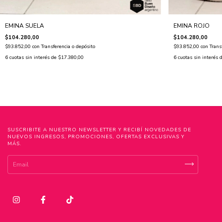
EMINA SUELA
EMINA ROJO
$104.280,00
$104.280,00
$93.852,00
con
Transferencia o depósito
$93.852,00
con
Trans
6
cuotas sin interés de
$17.380,00
6
cuotas sin interés 
SUSCRIBITE A NUESTRO NEWSLETTER Y RECIBÍ NOVEDADES DE
NUEVOS INGRESOS, PROMOCIONES, OFERTAS EXCLUSIVAS Y
MÁS.