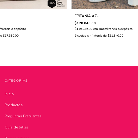
EPIFANIA AZUL
$128.040,00
ferencia o depósito
$115.236,00
con
Transferencia o depósito
de
$17.380,00
6
cuotas sin interés de
$21.340,00
CATEGORÍAS
Inicio
Productos
Preguntas Frecuentes
Guía de talles