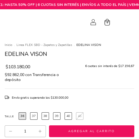
0
0
Inicio
.
Linea FLEX SBD - Zapatos y Zapatillas
.
EDELINA VISON
EDELINA VISON
$103.180,00
6
cuotas sin interés de
$17.196,67
$92.862,00
con
Transferencia o
depósito
Envío gratis
superando los
$130.000,00
36
37
38
39
40
41
TALLE