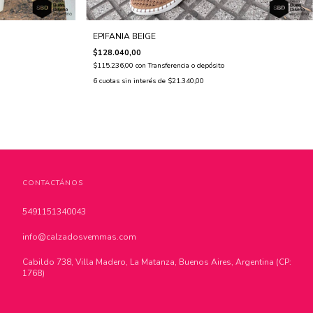
EPIFANIA BEIGE
$128.040,00
$115.236,00
con
Transferencia o depósito
6
cuotas sin interés de
$21.340,00
CONTACTÁNOS
5491151340043
info@calzadosvemmas.com
Cabildo 738, Villa Madero, La Matanza, Buenos Aires, Argentina (CP:
1768)